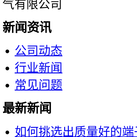
新闻资讯
公司动态
行业新闻
常见问题
最新新闻
如何挑选出质量好的端