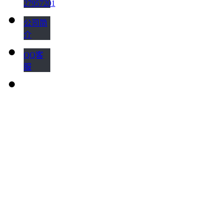
27957201
公司简
介
QQ客
服