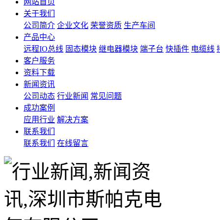
网站首页
关于我们
公司简介
企业文化
荣誉资质
生产车间
产品中心
远程IO总线
固态模块
继电器模块
端子台
快插件
电缆线
客户服务
资料下载
新闻资讯
公司动态
行业新闻
常见问题
成功案例
应用行业
解决方案
联系我们
联系我们
在线留言