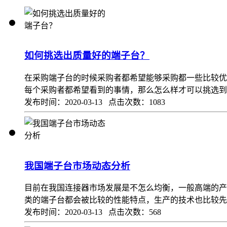
如何挑选出质量好的端子台？
在采购端子台的时候采购者都希望能够采购都一些比较优
每个采购者都希望看到的事情，那么怎么样才可以挑选到
发布时间：2020-03-13 点击次数：1083
我国端子台市场动态分析
目前在我国连接器市场发展是不怎么均衡，一般高端的产
类的端子台都会被比较的性能特点，生产的技术也比较先
发布时间：2020-03-13 点击次数：568