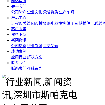
网站首页
关于我们
公司简介
企业文化
荣誉资质
生产车间
产品中心
远程IO总线
固态模块
继电器模块
端子台
快插件
电缆线
客户服务
资料下载
新闻资讯
公司动态
行业新闻
常见问题
成功案例
应用行业
解决方案
联系我们
联系我们
在线留言