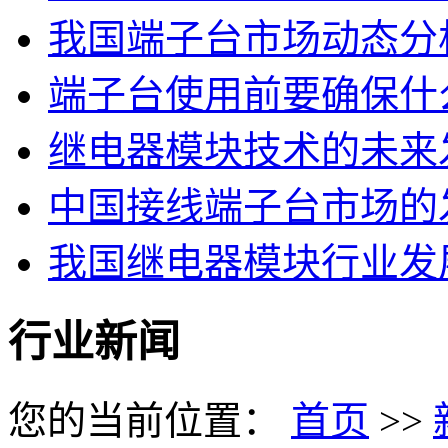
我国端子台市场动态分
端子台使用前要确保什
继电器模块技术的未来
中国接线端子台市场的
我国继电器模块行业发
行业新闻
您的当前位置：
首页
>>