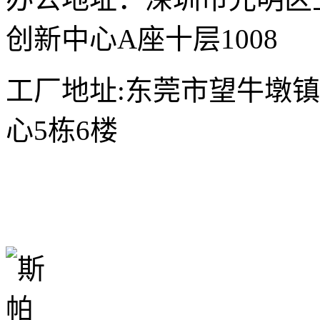
创新中心A座十层1008
工厂地址:东莞市望牛墩镇
心5栋6楼