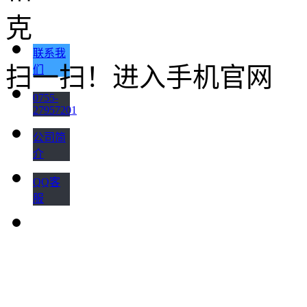
联系我
扫一扫！进入手机官网
们
0755-
27957201
公司简
介
QQ客
服